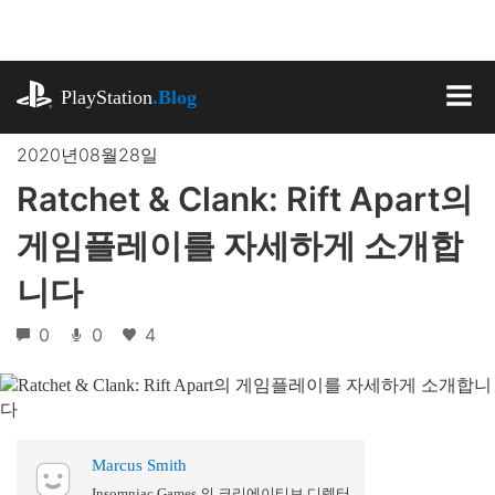
기
사
로
playstation.com
건
PlayStation
.Blog
너
MEN
뛰
2020년08월28일
기
Ratchet & Clank: Rift Apart의
게임플레이를 자세하게 소개합
니다
0
0
4
Marcus Smith
Insomniac Games 의 크리에이티브 디렉터