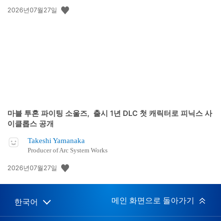
공
2026년07월27일
개
일:
마블 투혼 파이팅 소울즈, 출시 1년 DLC 첫 캐릭터로 피닉스 사
이클롭스 공개
Takeshi Yamanaka
Producer of Arc System Works
공
2026년07월27일
개
일:
메인 화면으로 돌아가기
한국어
Select
Current
a
region:
region