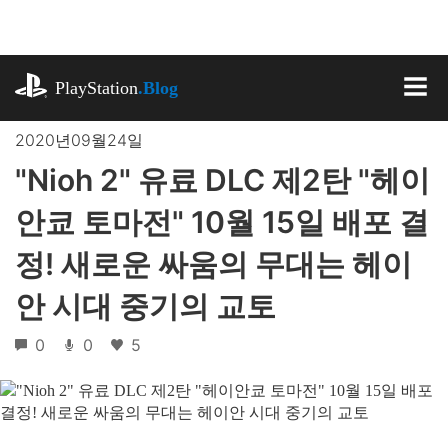
기
사
로
playstation.com
건
PlayStation
.Blog
너
MEN
뛰
2020년09월24일
기
"Nioh 2" 유료 DLC 제2탄 "헤이
안쿄 토마전" 10월 15일 배포 결
정! 새로운 싸움의 무대는 헤이
안 시대 중기의 교토
0
0
5