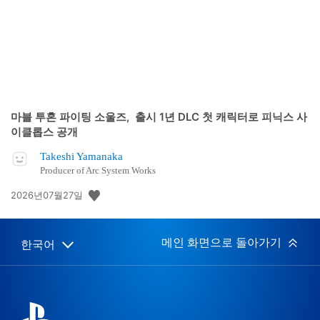
마블 투혼 파이팅 소울즈, 출시 1년 DLC 첫 캐릭터로 피닉스 사
이클롭스 공개
Takeshi Yamanaka
Producer of Arc System Works
공
2026년07월27일
개
일:
메인 화면으로 돌아가기
한국어
Select
Current
a
region:
region