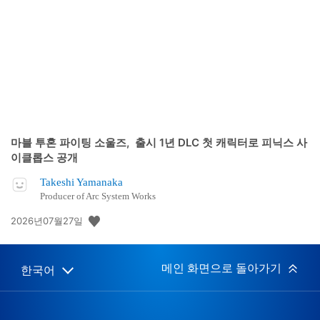
개
일:
마블 투혼 파이팅 소울즈, 출시 1년 DLC 첫 캐릭터로 피닉스 사
이클롭스 공개
Takeshi Yamanaka
Producer of Arc System Works
공
2026년07월27일
개
일:
메인 화면으로 돌아가기
한국어
Select
Current
a
region:
region