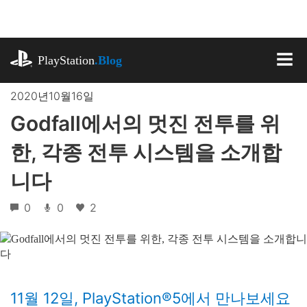
기
사
로
playstation.com
건
PlayStation
.Blog
너
MEN
뛰
2020년10월16일
기
Godfall에서의 멋진 전투를 위
한, 각종 전투 시스템을 소개합
니다
0
0
2
11월 12일, PlayStation®5에서 만나보세요