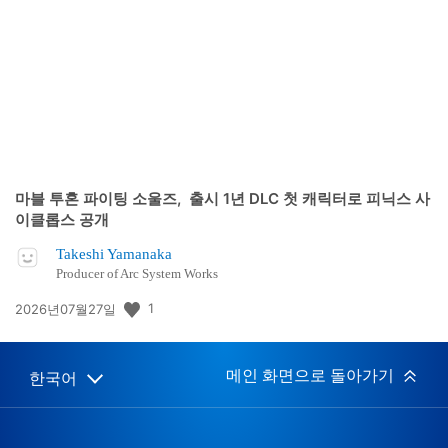
개
일:
마블 투혼 파이팅 소울즈, 출시 1년 DLC 첫 캐릭터로 피닉스 사
이클롭스 공개
Takeshi Yamanaka
Producer of Arc System Works
공
1
2026년07월27일
개
일:
메인 화면으로 돌아가기
한국어
Select
Current
a
region:
region