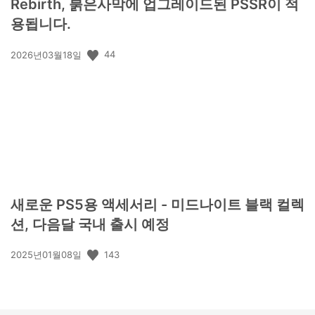
Rebirth, 붉은사막에 업그레이드된 PSSR이 적
용됩니다.
공
44
2026년03월18일
개
일:
새로운 PS5용 액세서리 - 미드나이트 블랙 컬렉
션, 다음달 국내 출시 예정
공
143
2025년01월08일
개
일: