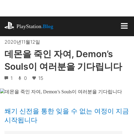
기
사
로
playstation.com
건
PlayStation
.Blog
너
MEN
뛰
2020년11월12일
기
데몬을 죽인 자여, Demon’s
Souls이 여러분을 기다립니다
1
0
15
쐐기 신전을 통한 잊을 수 없는 여정이 지금
시작됩니다