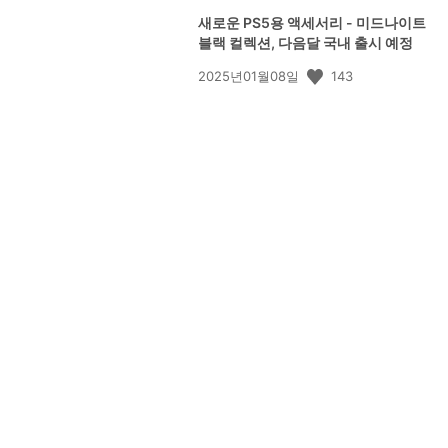
새로운 PS5용 액세서리 - 미드나이트
블랙 컬렉션, 다음달 국내 출시 예정
공
143
2025년01월08일
개
일: