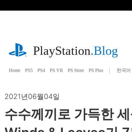
기
사
로
건
너
뛰
기
playstation.com
PlayStation
.Blog
Home
PS5
PS4
PS VR
PS Store
PS Plus
한국어
Select
Current
a
region:
region
2021년06월04일
수수께끼로 가득한 세