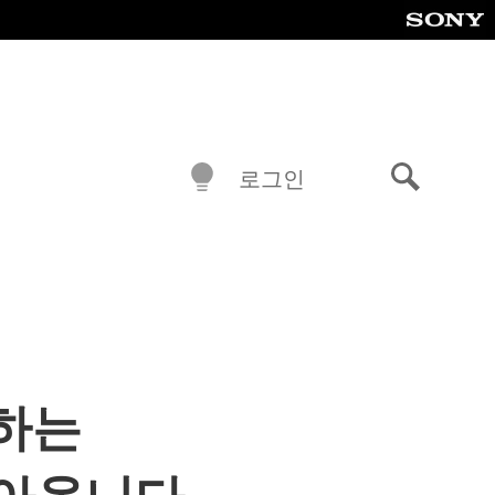
로그인
검
색
하는