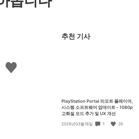
 찾아옵니다
추천 기사
좋
아
요
하
기
PlayStation Portal 리모트 플레이어,
시스템 소프트웨어 업데이트 - 1080p
고화질 모드 추가 및 UX 개선
공
1
35
2026년03월18일
개
일: