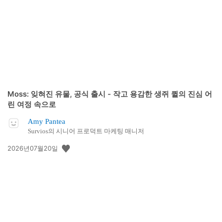
일:
Moss: 잊혀진 유물, 공식 출시 - 작고 용감한 생쥐 퀼의 진심 어
린 여정 속으로
Amy Pantea
Survios의 시니어 프로덕트 마케팅 매니저
공
2026년07월20일
개
일: