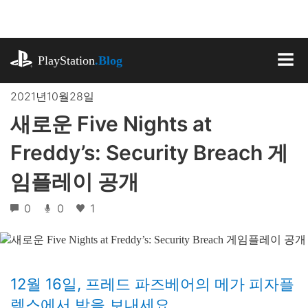
기
사
로
playstation.com
건
PlayStation
.Blog
너
MEN
뛰
2021년10월28일
기
새로운 Five Nights at
Freddy’s: Security Breach 게
임플레이 공개
0
0
1
12월 16일, 프레드 파즈베어의 메가 피자플
렉스에서 밤을 보내세요