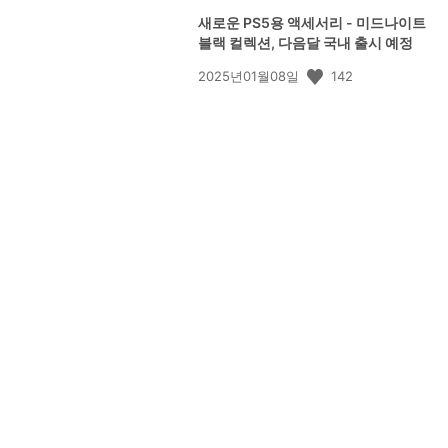
새로운 PS5용 액세서리 - 미드나이트
블랙 컬렉션, 다음달 국내 출시 예정
공
142
2025년01월08일
개
일: