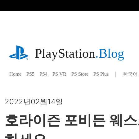
기
사
로
건
너
뛰
기
playstation.com
PlayStation
.Blog
Home
PS5
PS4
PS VR
PS Store
PS Plus
한국어
Select
Current
a
region:
region
2022년02월14일
호라이즌 포비든 웨스