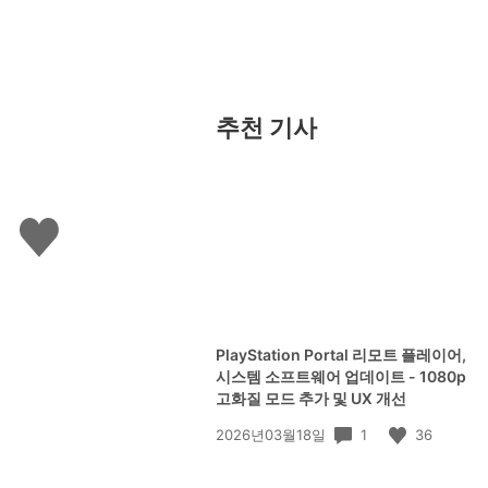
추천 기사
좋
아
요
하
기
PlayStation Portal 리모트 플레이어,
시스템 소프트웨어 업데이트 - 1080p
고화질 모드 추가 및 UX 개선
공
1
36
2026년03월18일
개
일: