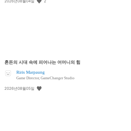
공
2
2026년08월04일
개
일:
혼돈의 시대 속에 피어나는 어머니의 힘
Riris Marpaung
Game Director, GameChanger Studio
공
2026년08월05일
개
일: