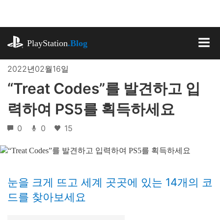
기
사
로
playstation.com
건
PlayStation
.Blog
너
MEN
뛰
2022년02월16일
기
“Treat Codes”를 발견하고 입
력하여 PS5를 획득하세요
0
0
15
눈을 크게 뜨고 세계 곳곳에 있는 14개의 코
드를 찾아보세요