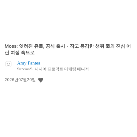
Moss: 잊혀진 유물, 공식 출시 - 작고 용감한 생쥐 퀼의 진심 어
린 여정 속으로
Amy Pantea
Survios의 시니어 프로덕트 마케팅 매니저
공
2026년07월20일
개
일: