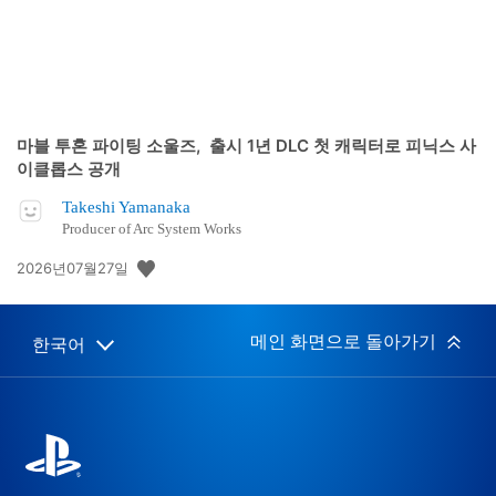
마블 투혼 파이팅 소울즈, 출시 1년 DLC 첫 캐릭터로 피닉스 사
이클롭스 공개
Takeshi Yamanaka
Producer of Arc System Works
공
2026년07월27일
개
일:
메인 화면으로 돌아가기
한국어
Select
Current
a
region:
region