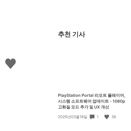
추천 기사
좋
아
요
하
기
PlayStation Portal 리모트 플레이어,
시스템 소프트웨어 업데이트 - 1080p
고화질 모드 추가 및 UX 개선
공
1
36
2026년03월18일
개
일: