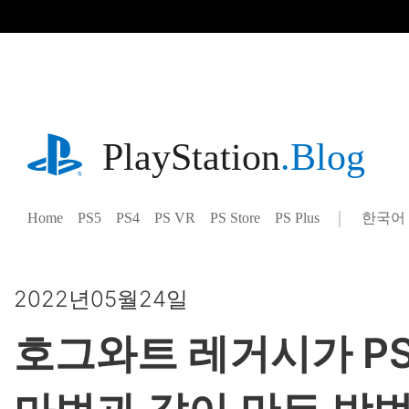
기
사
로
건
너
뛰
기
playstation.com
PlayStation
.Blog
Home
PS5
PS4
PS VR
PS Store
PS Plus
한국어
Select
Current
a
region:
region
2022년05월24일
호그와트 레거시가 P