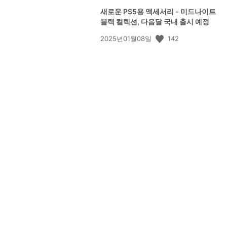
새로운 PS5용 액세서리 - 미드나이트
블랙 컬렉션, 다음달 국내 출시 예정
공
142
2025년01월08일
개
일: