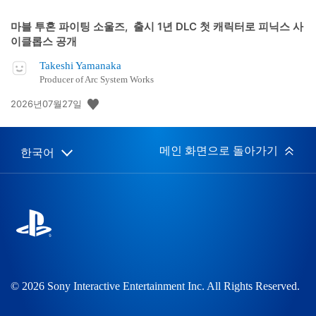
마블 투혼 파이팅 소울즈, 출시 1년 DLC 첫 캐릭터로 피닉스 사
이클롭스 공개
Takeshi Yamanaka
Producer of Arc System Works
공
2026년07월27일
개
일:
메인 화면으로 돌아가기
한국어
Select
Current
a
region:
region
© 2026 Sony Interactive Entertainment Inc. All Rights Reserved.