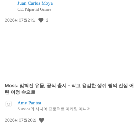
Juan Carlos Moya
CE, Pdpartid Games
공
2
2026년07월21일
개
일:
Moss: 잊혀진 유물, 공식 출시 - 작고 용감한 생쥐 퀼의 진심 어
린 여정 속으로
Amy Pantea
Survios의 시니어 프로덕트 마케팅 매니저
공
2026년07월20일
개
일: