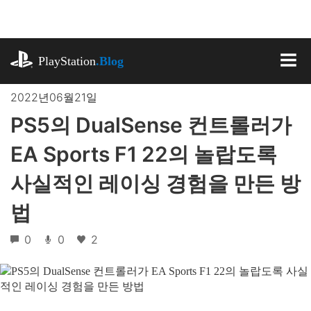
기
사
로
playstation.com
건
PlayStation
.Blog
너
MEN
뛰
2022년06월21일
기
PS5의 DualSense 컨트롤러가
EA Sports F1 22의 놀랍도록
사실적인 레이싱 경험을 만든 방
법
0
0
2