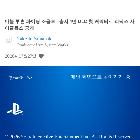
마블 투혼 파이팅 소울즈, 출시 1년 DLC 첫 캐릭터로 피닉스 사
이클롭스 공개
Takeshi Yamanaka
Producer of Arc System Works
공
2026년07월27일
개
일:
메인 화면으로 돌아가기
한국어
Select
Current
a
region:
region
© 2026 Sony Interactive Entertainment Inc. All Rights Reserved.