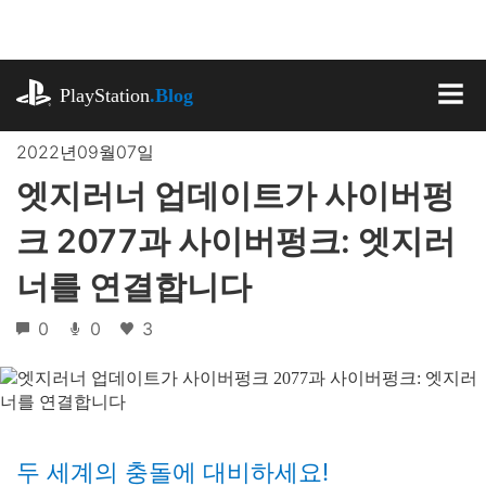
기
사
로
playstation.com
건
PlayStation
.Blog
너
MEN
뛰
2022년09월07일
기
엣지러너 업데이트가 사이버펑
크 2077과 사이버펑크: 엣지러
너를 연결합니다
0
0
3
두 세계의 충돌에 대비하세요!