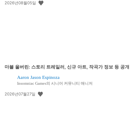
공
2026년08월05일
개
일:
마블 울버린: 스토리 트레일러, 신규 아트, 작곡가 정보 등 공개
Aaron Jason Espinoza
Insomniac Games의 시니어 커뮤니티 매니저
공
2026년07월27일
개
일: