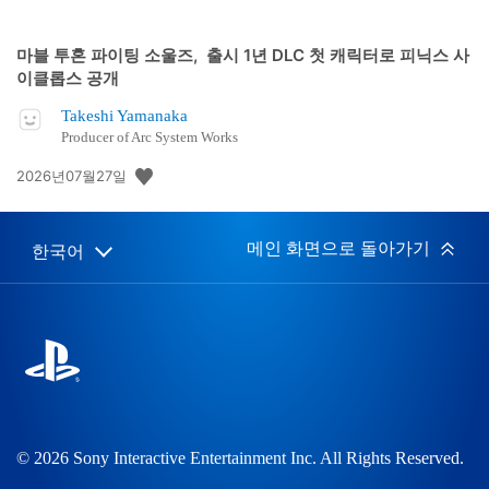
마블 투혼 파이팅 소울즈, 출시 1년 DLC 첫 캐릭터로 피닉스 사
이클롭스 공개
Takeshi Yamanaka
Producer of Arc System Works
공
2026년07월27일
개
일:
메인 화면으로 돌아가기
한국어
Select
Current
a
region:
region
© 2026 Sony Interactive Entertainment Inc. All Rights Reserved.