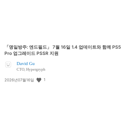
「명일방주: 엔드필드」 7월 16일 1.4 업데이트와 함께 PS5
Pro 업그레이드 PSSR 지원
David Gu
CTO, Hypergryph
공
1
2026년07월16일
개
일: