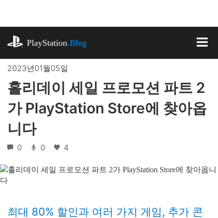
기
사
로
playstation.com
건
PlayStation
.Blog
너
MEN
뛰
2023년01월05일
기
홀리데이 세일 프로모션 파트 2
가 PlayStation Store에 찾아옵
니다
0
0
4
최대 80% 할인과 여러 가지 게임, 추가 콘