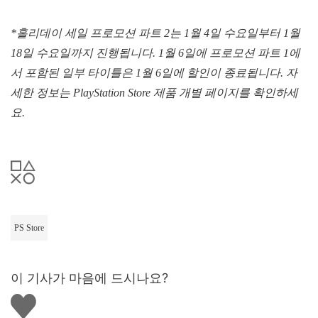
*
홀리데이
세일
프로모션
파트
2
는
1
월
4
일
수요일부터
1
월
18
일
수요일까지
진행됩니다
. 1
월
6
일에
프로모션
파트
1
에
서
포함된
일부
타이틀은
1
월
6
일에
할인이
종료됩니다
.
자
세한
정보는
PlayStation Store
제품
개별
페이지를
확인하세
요
.
PS Store
이 기사가 마음에 드시나요?
좋
아