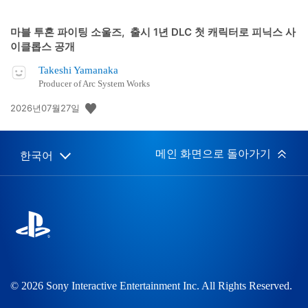
마블 투혼 파이팅 소울즈, 출시 1년 DLC 첫 캐릭터로 피닉스 사
이클롭스 공개
Takeshi Yamanaka
Producer of Arc System Works
공
2026년07월27일
개
일:
메인 화면으로 돌아가기
한국어
Select
Current
a
region:
region
© 2026 Sony Interactive Entertainment Inc. All Rights Reserved.