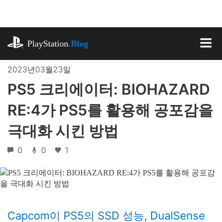
기
사
로
playstation.com
건
PlayStation
.Blog
너
MEN
뛰
2023년03월23일
기
PS5 크리에이터: BIOHAZARD
RE:4가 PS5를 활용해 공포감을
극대화 시킨 방법
0
0
1
Capcom이 PS5의 SSD 성능, DualSense