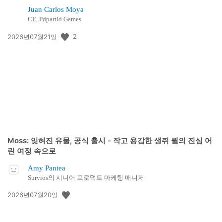
Juan Carlos Moya
CE, Pdpartid Games
공
2
2026년07월21일
개
일:
Moss: 잊혀진 유물, 공식 출시 - 작고 용감한 생쥐 퀼의 진심 어
린 여정 속으로
Amy Pantea
Survios의 시니어 프로덕트 마케팅 매니저
공
2026년07월20일
개
일: