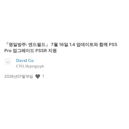
「명일방주: 엔드필드」 7월 16일 1.4 업데이트와 함께 PS5
Pro 업그레이드 PSSR 지원
David Gu
CTO, Hypergryph
공
1
2026년07월16일
개
일: