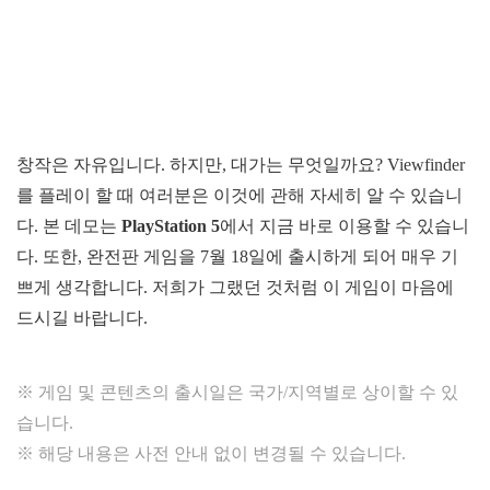
창작은 자유입니다. 하지만, 대가는 무엇일까요? Viewfinder
를 플레이 할 때 여러분은 이것에 관해 자세히 알 수 있습니
다. 본 데모는
PlayStation 5
에서 지금 바로 이용할 수 있습니
다. 또한, 완전판 게임을 7월 18일에 출시하게 되어 매우 기
쁘게 생각합니다. 저희가 그랬던 것처럼 이 게임이 마음에
드시길 바랍니다.
※ 게임 및 콘텐츠의 출시일은 국가/지역별로 상이할 수 있
습니다.
※ 해당 내용은 사전 안내 없이 변경될 수 있습니다.