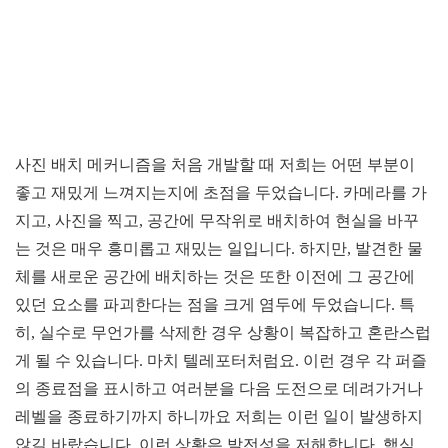
사진 배치 메커니즘을 처음 개발할 때 저희는 어떤 부분이
좋고 재밌게 느껴지는지에 초점을 두었습니다. 카메라를 가
지고, 사진을 찍고, 공간에 무작위로 배치하여 현실을 바꾸
는 것은 매우 흥미롭고 재밌는 일입니다. 하지만, 발견한 물
체를 새로운 공간에 배치하는 것은 또한 이전에 그 공간에
있던 요소를 파괴한다는 점을 크게 염두에 두었습니다. 특
히, 실수로 무언가를 삭제한 경우 상황이 복잡하고 혼란스럽
게 될 수 있습니다. 마치 텔레포터처럼요. 이런 경우 각 퍼즐
의 종료점을 표시하고 여러분을 다음 도전으로 데려가거나
레벨을 종료하기까지 하니까요 저희는 이런 일이 발생하지
않길 바랐습니다. 이런 상황은 발전성을 저해합니다. 핵심