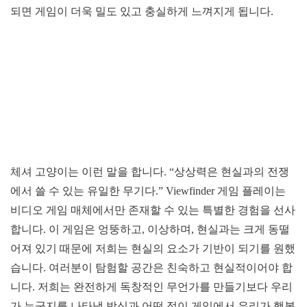
되면 게임이 더욱 밀도 있고 충실하게 느껴지게 됩니다.
체셔 고양이는 이런 말을 합니다. “상상력은 현실과의 전쟁
에서 쓸 수 있는 유일한 무기다.” Viewfinder 게임 플레이는
비디오 게임 매체에서만 존재할 수 있는 특별한 경험을 선사
합니다. 이 게임은 엉뚱하고, 이상하며, 현실과는 크게 동떨
어져 있기 때문에 저희는 현실의 요소가 기반이 되기를 원했
습니다. 여러분이 탐험할 공간은 친숙하고 현실적이어야 합
니다. 저희는 완전하게 독창적인 무언가를 만들기보다 우리
가 누군지를 나타낼 방식과 어떤 점이 게임에서 우리가 행복