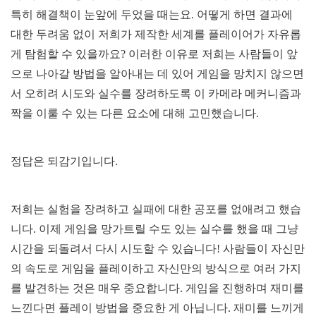
특히 해결책이 눈앞에 두었을 때는요. 어떻게 하면 결과에
대한 두려움 없이 저희가 제작한 세계를 플레이어가 자유롭
게 탐험할 수 있을까요? 이러한 이유로 저희는 사람들이 앞
으로 나아갈 방법을 알아내는 데 있어 게임을 망치지 않으면
서 오히려 시도와 실수를 장려하도록 이 카메라 메커니즘과
짝을 이룰 수 있는 다른 요소에 대해 고민했습니다.
정답은 되감기입니다.
저희는 실험을 장려하고 실패에 대한 공포를 없애려고 했습
니다. 이제 게임을 망가트릴 수도 있는 실수를 했을 때 그냥
시간을 되돌려서 다시 시도할 수 있습니다! 사람들이 자신만
의 속도로 게임을 플레이하고 자신만의 방식으로 여러 가지
를 발견하는 것은 매우 중요합니다. 게임을 진행하며 재미를
느낀다면 플레이 방법을 중요한 게 아닙니다. 재미를 느끼게