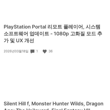
PlayStation Portal 리모트 플레이어, 시스템
소프트웨어 업데이트 - 1080p 고화질 모드 추
가 및 UX 개선
공
1
36
2026년03월18일
개
일:
Silent Hill f, Monster Hunter Wilds, Dragon