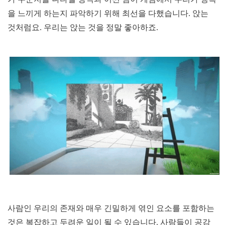
을 느끼게 하는지 파악하기 위해 최선을 다했습니다. 앉는
것처럼요. 우리는 앉는 것을 정말 좋아하죠.
사람인 우리의 존재와 매우 긴밀하게 엮인 요소를 포함하는
것은 복잡하고 두려운 일이 될 수 있습니다. 사람들이 공감