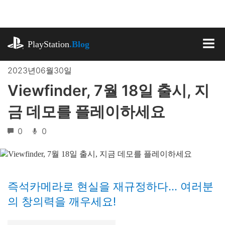
기
사
로
playstation.com
건
PlayStation
.Blog
너
MEN
뛰
2023년06월30일
기
Viewfinder, 7월 18일 출시, 지
금 데모를 플레이하세요
0
0
즉석카메라로 현실을 재규정하다... 여러분
의 창의력을 깨우세요!