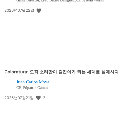
Game Director, Lead Battle Designer, Arc System Works
공
2026년07월22일
개
일:
Coloratura: 오직 소리만이 길잡이가 되는 세계를 설계하다
Juan Carlos Moya
CE, Pdpartid Games
공
2
2026년07월21일
개
일: