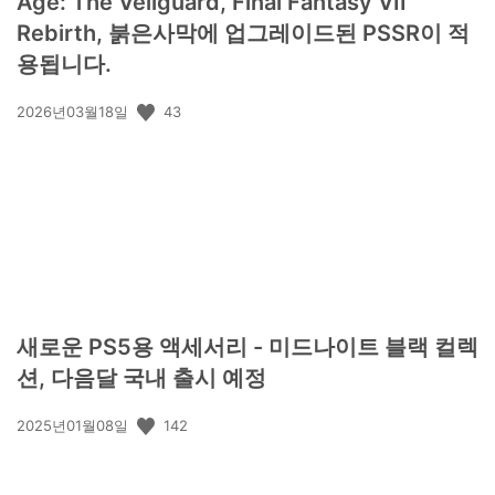
Age: The Veilguard, Final Fantasy VII
Rebirth, 붉은사막에 업그레이드된 PSSR이 적
용됩니다.
공
43
2026년03월18일
개
일:
새로운 PS5용 액세서리 - 미드나이트 블랙 컬렉
션, 다음달 국내 출시 예정
공
142
2025년01월08일
개
일: