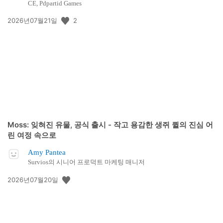
CE, Pdpartid Games
공
2
2026년07월21일
개
일:
Moss: 잊혀진 유물, 공식 출시 - 작고 용감한 생쥐 퀼의 진심 어
린 여정 속으로
Amy Pantea
Survios의 시니어 프로덕트 마케팅 매니저
공
2026년07월20일
개
일: