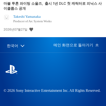
마블 투혼 파이팅 소울즈, 출시 1년 DLC 첫 캐릭터로 피닉스 사
이클롭스 공개
Takeshi Yamanaka
Producer of Arc System Works
공
2026년07월27일
개
일:
메인 화면으로 돌아가기
한국어
Select
Current
a
region:
region
© 2026 Sony Interactive Entertainment Inc. All Rights Reserved.