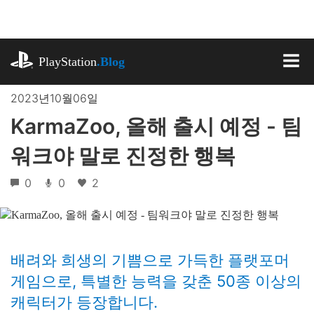
기
사
로
playstation.com
건
PlayStation
.Blog
너
MEN
뛰
2023년10월06일
기
KarmaZoo, 올해 출시 예정 - 팀
워크야 말로 진정한 행복
0
0
2
배려와 희생의 기쁨으로 가득한 플랫포머
게임으로, 특별한 능력을 갖춘 50종 이상의
캐릭터가 등장합니다.