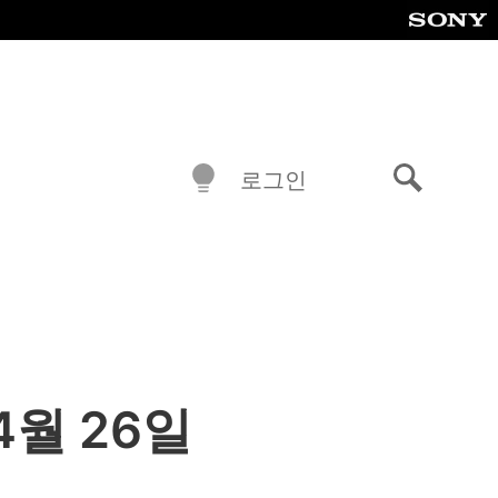
로그인
검
색
4월 26일