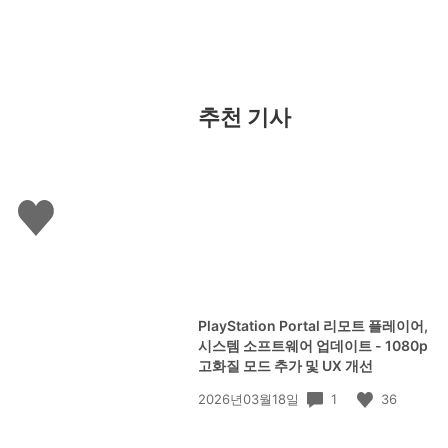
추천 기사
좋
아
요
하
기
PlayStation Portal 리모트 플레이어,
시스템 소프트웨어 업데이트 - 1080p
고화질 모드 추가 및 UX 개선
공
1
36
2026년03월18일
개
일: