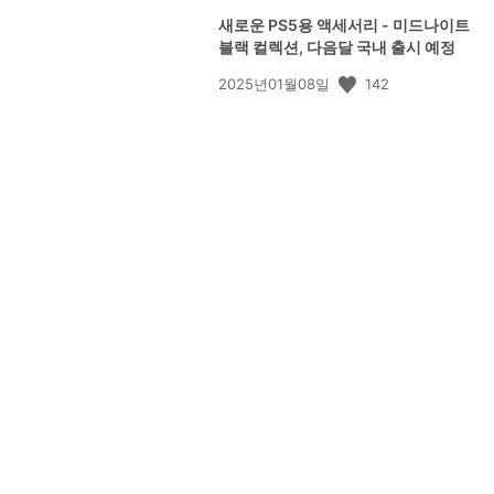
새로운 PS5용 액세서리 - 미드나이트
블랙 컬렉션, 다음달 국내 출시 예정
공
142
2025년01월08일
개
일: