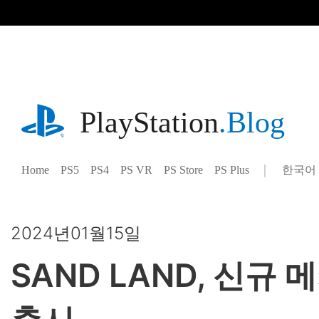
기
사
로
건
너
뛰
기
playstation.com
PlayStation
.Blog
Home
PS5
PS4
PS VR
PS Store
PS Plus
한국어
Select
Current
a
region:
region
2024년01월15일
SAND LAND, 신규 