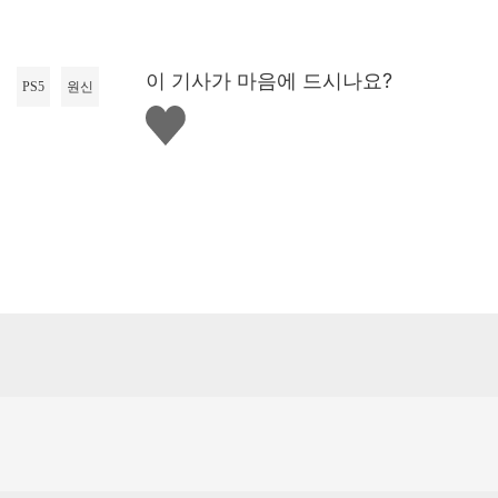
이 기사가 마음에 드시나요?
PS5
원신
좋
아
요
하
기