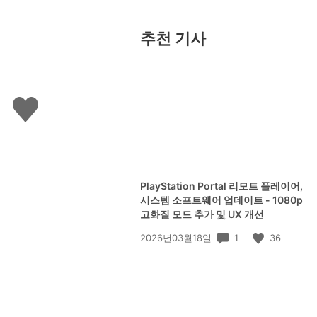
추천 기사
좋
아
요
하
기
PlayStation Portal 리모트 플레이어,
시스템 소프트웨어 업데이트 - 1080p
고화질 모드 추가 및 UX 개선
공
1
36
2026년03월18일
개
일: