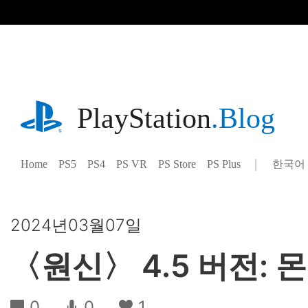
기
사
로
건
너
뛰
기
playstation.com
PlayStation
.Blog
Home
PS5
PS4
PS VR
PS Store
PS Plus
한국어
Select
Current
a
region:
region
2024년03월07일
〈원신〉 4.5 버전:
0
0
1