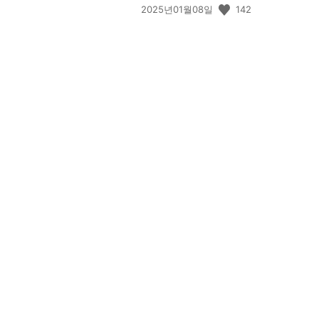
공
142
2025년01월08일
개
일:
View
and
download
image
View
View
and
and
download
download
image
image