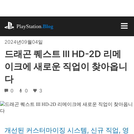
기
사
로
playstation.com
건
PlayStation
.Blog
너
MEN
뛰
2024년09월04일
기
드래곤 퀘스트 III HD-2D 리메
이크에 새로운 직업이 찾아옵니
다
0
0
3
개선된 커스터마이징 시스템, 신규 직업, 영