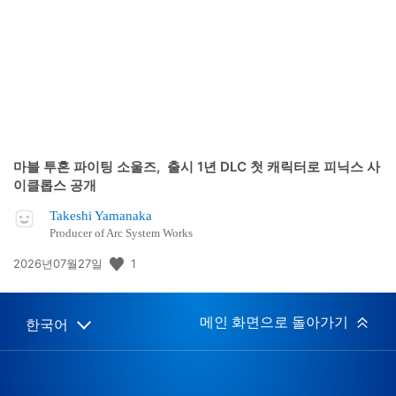
일:
마블 투혼 파이팅 소울즈, 출시 1년 DLC 첫 캐릭터로 피닉스 사
이클롭스 공개
Takeshi Yamanaka
Producer of Arc System Works
공
1
2026년07월27일
개
일:
메인 화면으로 돌아가기
한국어
Select
Current
a
region:
region