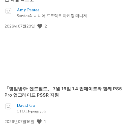
Amy Pantea
Survios의 시니어 프로덕트 마케팅 매니저
공
2
2026년07월20일
개
일:
「명일방주: 엔드필드」 7월 16일 1.4 업데이트와 함께 PS5
Pro 업그레이드 PSSR 지원
David Gu
CTO, Hypergryph
공
1
2026년07월16일
개
일: