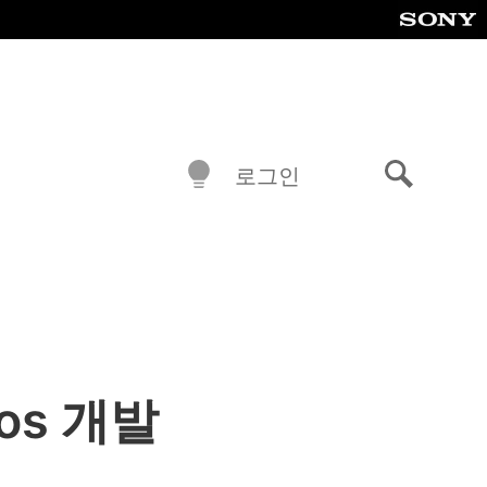
로그인
검
색
ios 개발