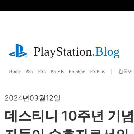
기
사
로
건
너
뛰
기
playstation.com
PlayStation
.Blog
Home
PS5
PS4
PS VR
PS Store
PS Plus
한국어
Select
Current
a
region:
region
2024년09월12일
데스티니 10주년 기념일: 