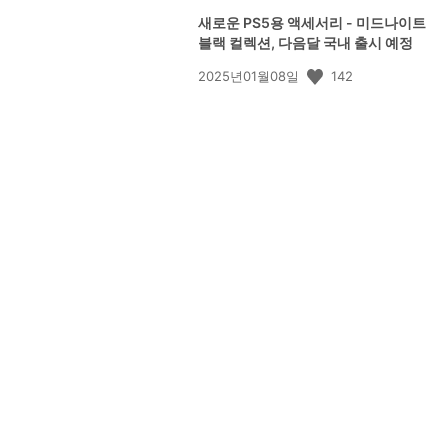
새로운 PS5용 액세서리 - 미드나이트
블랙 컬렉션, 다음달 국내 출시 예정
공
142
2025년01월08일
개
일: