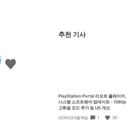
추천 기사
들
좋
아
요
하
기
PlayStation Portal 리모트 플레이어,
시스템 소프트웨어 업데이트 - 1080p
고화질 모드 추가 및 UX 개선
공
1
36
2026년03월18일
개
일: