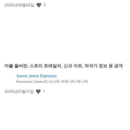
공
2
2026년08월05일
개
일:
마블 울버린: 스토리 트레일러, 신규 아트, 작곡가 정보 등 공개
Aaron Jason Espinoza
Insomniac Games의 시니어 커뮤니티 매니저
공
1
2026년07월27일
개
일: