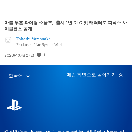
마블 투혼 파이팅 소울즈, 출시 1년 DLC 첫 캐릭터로 피닉스 사
이클롭스 공개
Takeshi Yamanaka
Producer of Arc System Works
공
1
2026년07월27일
개
일:
메인 화면으로 돌아가기
한국어
Select
Current
a
region:
region
© 2026 Sony Interactive Entertainment Inc. All Rights Reserved.