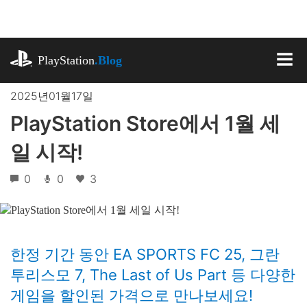
기
사
로
playstation.com
건
PlayStation
.Blog
너
MEN
뛰
2025년01월17일
기
PlayStation Store에서 1월 세
일 시작!
0
0
3
한정 기간 동안 EA SPORTS FC 25, 그란
투리스모 7, The Last of Us Part 등 다양한
게임을 할인된 가격으로 만나보세요!