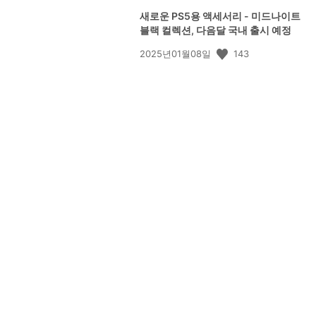
새로운 PS5용 액세서리 - 미드나이트
블랙 컬렉션, 다음달 국내 출시 예정
공
143
2025년01월08일
개
일: