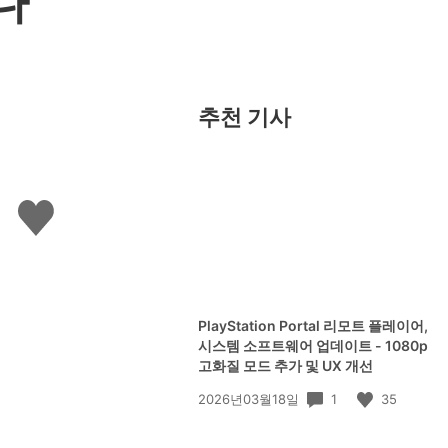
다
추천 기사
좋
아
요
하
기
PlayStation Portal 리모트 플레이어,
시스템 소프트웨어 업데이트 - 1080p
고화질 모드 추가 및 UX 개선
공
1
35
2026년03월18일
개
일: