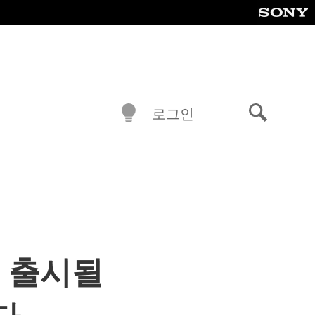
로그인
검
색
11일 출시될