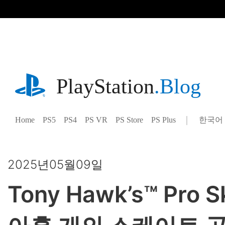
기
사
로
건
너
뛰
기
playstation.com
PlayStation
.Blog
Home
PS5
PS4
PS VR
PS Store
PS Plus
한국어
Select
Current
a
region:
region
2025년05월09일
Tony Hawk’s™ Pro 