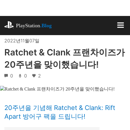
기
사
로
playstation.com
건
PlayStation
.Blog
너
MEN
뛰
2022년11월07일
기
Ratchet & Clank 프랜차이즈가
20주년을 맞이했습니다!
0
0
2
20주년을 기념해 Ratchet & Clank: Rift
Apart 방어구 팩을 드립니다!