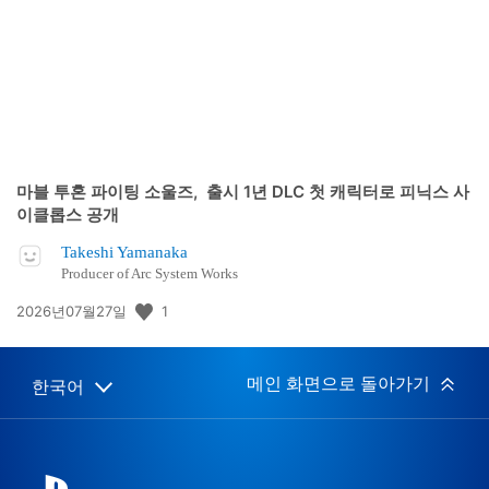
일:
마블 투혼 파이팅 소울즈, 출시 1년 DLC 첫 캐릭터로 피닉스 사
이클롭스 공개
Takeshi Yamanaka
Producer of Arc System Works
공
1
2026년07월27일
개
일:
메인 화면으로 돌아가기
한국어
Select
Current
a
region:
region