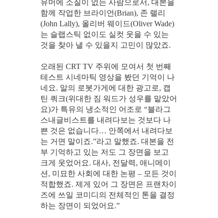
유머에 소질이 없는 사람으로서, 대본을
함께 작업한 브라이언(Brian), 존 랠리
(John Lally), 올리버 웨이드(Oliver Wade)
는 슬랩스틱 없이도 실컷 웃을 수 있는
것을 찾아 낼 수 있을지 고민이 많았죠.
오래된 CRT TV 주위에 모여서 첫 번째
테스트 시네마틱 영상을 봤던 기억이 나
네요. 알의 로봇가게에 대한 광고로, 캡
틴 쿼크(위대한 짐 워드가 성우를 맡았어
요)가 특유의 냉소적인 어조로 “블라그
스내글비스트를 내려다보는 것보다 나
쁜 것은 없습니다… 안쪽에서 내려다보
는 거면 말이죠.”라고 말했죠. 대본을 전
부 기억하고 있는 저도 그 장면을 보고
크게 웃었어요. 대사, 전달력, 애니메이
션, 미묘한 사회에 대한 논평 – 모든 것이
적합했죠. 제게 있어 그 장면은 프랜차이
즈에 쓰일 코미디의 전체적인 톤을 결정
하는 장면이 되었어요.”