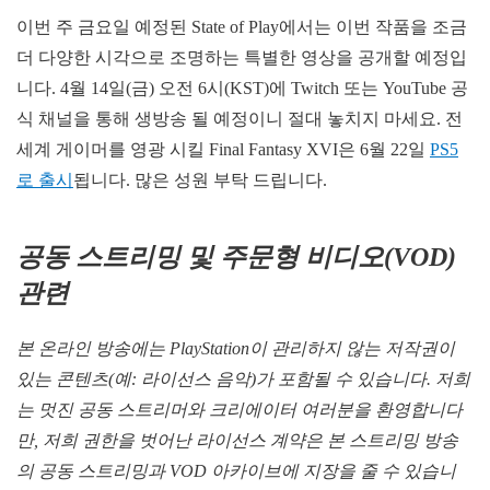
이번 주 금요일 예정된 State of Play에서는 이번 작품을 조금
더 다양한 시각으로 조명하는 특별한 영상을 공개할 예정입
니다. 4월 14일(금) 오전 6시(KST)에 Twitch 또는 YouTube 공
식 채널을 통해 생방송 될 예정이니 절대 놓치지 마세요. 전
세계 게이머를 영광 시킬 Final Fantasy XVI은 6월 22일
PS5
로 출시
됩니다. 많은 성원 부탁 드립니다.
공동
스트리밍
및
주문형
비디오
(VOD)
관련
본
온라인
방송에는
PlayStation
이
관리하지
않는
저작권이
있는
콘텐츠
(
예
:
라이선스
음악
)
가
포함될
수
있습니다
.
저희
는
멋진
공동
스트리머와
크리에이터
여러분을
환영합니다
만
,
저희
권한을
벗어난
라이선스
계약은
본
스트리밍
방송
의
공동
스트리밍과
VOD
아카이브에
지장을
줄
수
있습니