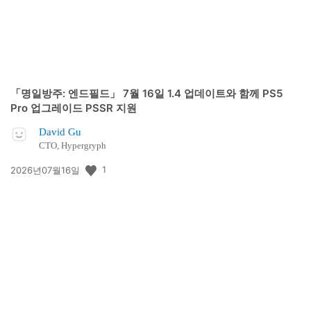
「명일방주: 엔드필드」 7월 16일 1.4 업데이트와 함께 PS5
Pro 업그레이드 PSSR 지원
David Gu
CTO, Hypergryph
공
1
2026년07월16일
개
일: