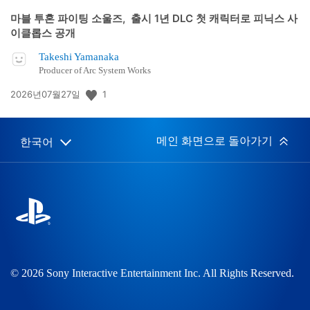
마블 투혼 파이팅 소울즈, 출시 1년 DLC 첫 캐릭터로 피닉스 사
이클롭스 공개
Takeshi Yamanaka
Producer of Arc System Works
공
1
2026년07월27일
개
일:
메인 화면으로 돌아가기
한국어
Select
Current
a
region:
region
© 2026 Sony Interactive Entertainment Inc. All Rights Reserved.