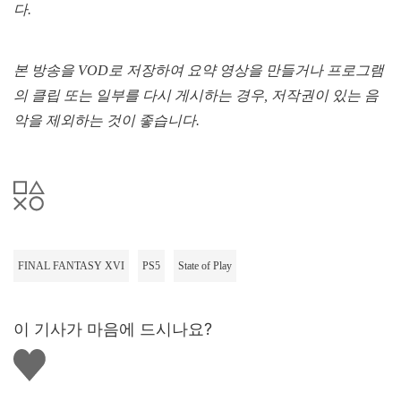
다
.
본
방송을
VOD
로
저장하여
요약
영상을
만들거나
프로그램
의
클립
또는
일부를
다시
게시하는
경우
,
저작권이
있는
음
악을
제외하는
것이
좋습니다
.
FINAL FANTASY XVI
PS5
State of Play
이 기사가 마음에 드시나요?
좋
아
요