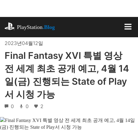
기
사
로
playstation.com
건
PlayStation
.Blog
너
MEN
뛰
2023년04월12일
기
Final Fantasy XVI 특별 영상
전 세계 최초 공개 예고, 4월 14
일(금) 진행되는 State of Play
서 시청 가능
0
0
2