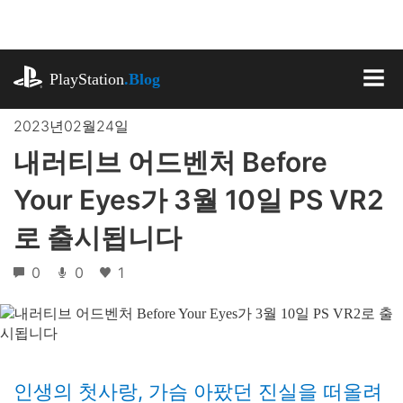
기
사
로
playstation.com
건
PlayStation
.Blog
너
MEN
뛰
2023년02월24일
기
내러티브 어드벤처 Before
Your Eyes가 3월 10일 PS VR2
로 출시됩니다
0
0
1
인생의 첫사랑, 가슴 아팠던 진실을 떠올려