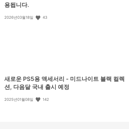
용됩니다.
공
43
2026년03월18일
개
일:
새로운 PS5용 액세서리 - 미드나이트 블랙 컬렉
션, 다음달 국내 출시 예정
공
142
2025년01월08일
개
일: