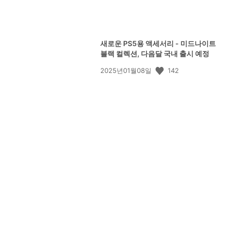
새로운 PS5용 액세서리 - 미드나이트
블랙 컬렉션, 다음달 국내 출시 예정
공
142
2025년01월08일
개
일: