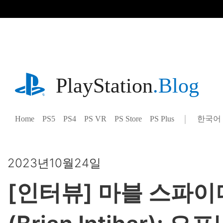
기
사
로
건
너
뛰
기
playstation.com
PlayStation
.Blog
Home
PS5
PS4
PS VR
PS Store
PS Plus
한국어
Select
Current
a
region:
region
2023년10월24일
[인터뷰] 마블 스파이